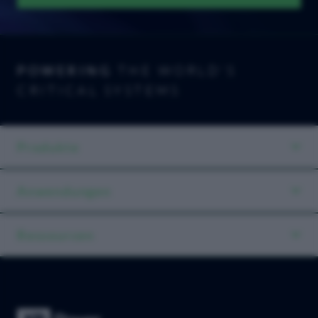
POWERING
THE WORLD'S
CRITICAL SYSTEMS
Produkte
Anwendungen
Ressourcen