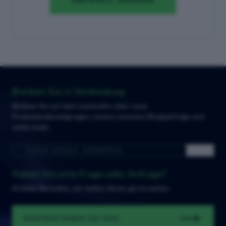
Bleiben Sie in Verbindung
Bleiben Sie auf dem Laufenden über neue
Produktankündigungen, unsere neuesten Blogbeiträge und
vieles mehr.
Haben Sie eine Frage oder Anfrage?
Klicken Sie unten, wir helfen Ihnen gerne weiter.
KONTAKTIEREN SIE UNS