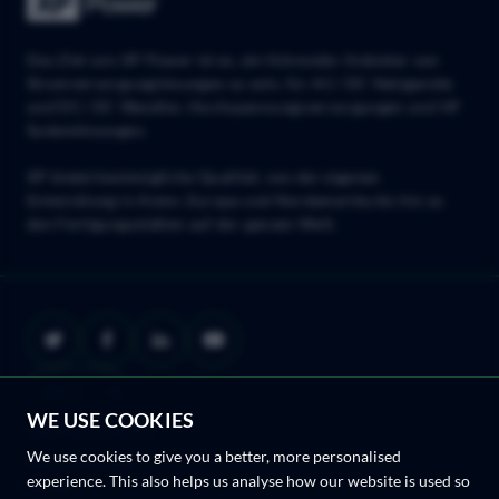
Das Ziel von XP Power ist es, ein führender Anbieter von
Stromversorgungslösungen zu sein, für AC/ DC Netzgeräte
und DC/ DC Wandler, Hochspannungsversorgungen und HF
Systemlösungen.
XP bietet bestmögliche Qualität, von der eigenen
Entwicklung in Asien, Europa und Nordamerika bis hin zu
den Fertigungsstätten auf der ganzen Welt.
WE USE COOKIES
© XP Power 2026
We use cookies to give you a better, more personalised
Privacy Policy
experience. This also helps us analyse how our website is used so
Terms