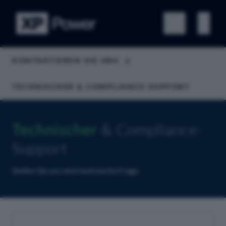
KONTAKTIEREN SIE UNS
TECHNISCHER & COMPLIANCE-SUPPORT
Technischer
& Compliance-
Support
Stellen Sie uns eine technische Frage.